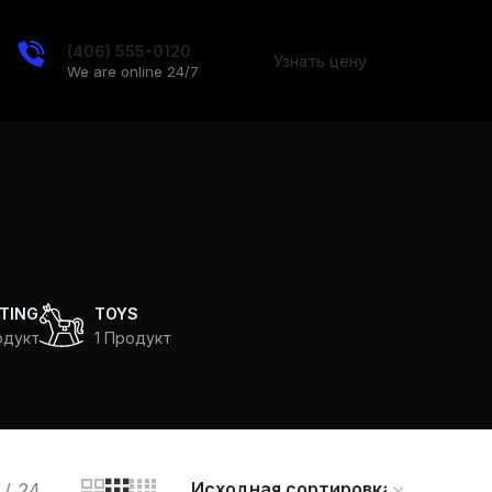
(406) 555-0120
Узнать цену
We are online 24/7
TING
TOYS
одукт
1 Продукт
24