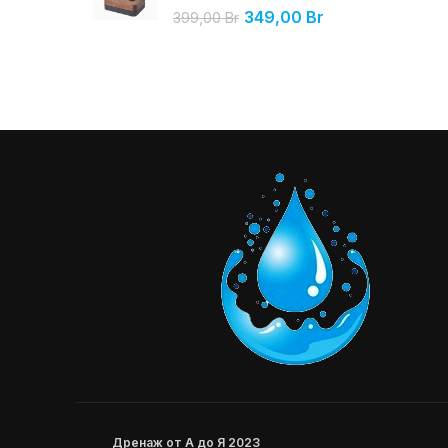
349,00
Br
399,00
Br
Дренаж от А до Я 2023